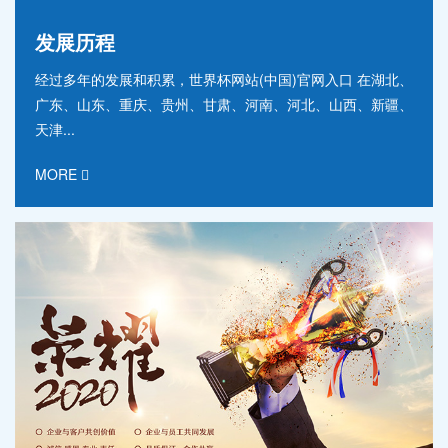
发展历程
经过多年的发展和积累，世界杯网站(中国)官网入口 在湖北、
广东、山东、重庆、贵州、甘肃、河南、河北、山西、新疆、
天津...
MORE