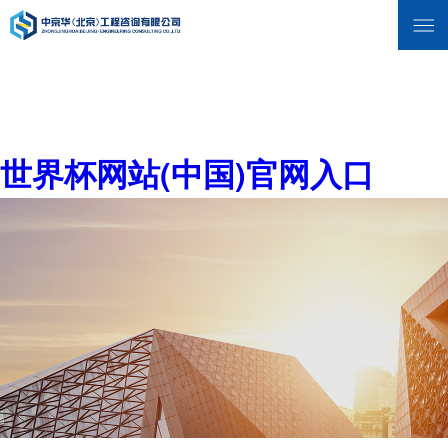
世界杯网站(中国)官网入口