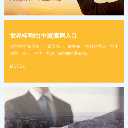
世界杯网站(中国)官网入口
公司坚持“信誉第一、质量第一、服务第一”的经营理念，恪守
独立、公正、科学、客观、保密的执业原则...
MORE