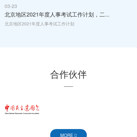
03-23
北京地区2021年度人事考试工作计划，二...
北京地区2021年度人事考试工作计划
合作伙伴
MORE