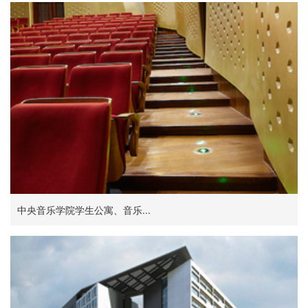
中央音乐学院学生公寓、音乐...