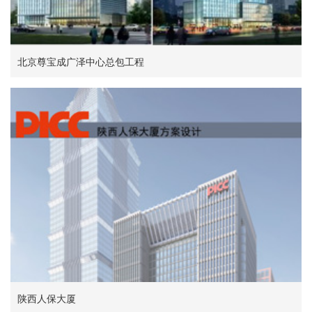
北京尊宝成广泽中心总包工程
陕西人保大厦