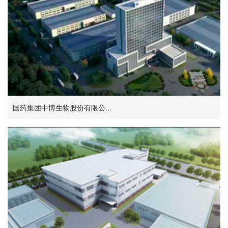
国药集团中博生物股份有限公...